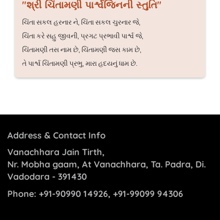
"શ્રી ચિંતામણી પાર્શ્વજિનની સ્તુતિ"
ચિંતા સકલ હરનાર ને, ચિંતા સકલ ચુરનાર જે,
ચિંતા કરે સહુ જીવની, પ્રગટ પ્રભાવી પાર્શ્વ જે,
ચિંતામણી તસ નામ છે, ચિંતામણી જસ કામ છે,
તે પાર્શ્વ ચિંતામણી પ્રભુ, મારા હદયનું ધામ છે.
Address & Contact Info
Vanachhara Jain Tirth,
Nr. Mobha gaam, At Vanachhara, Ta. Padra, Di.
Vadodara - 391430
Phone:
+91-90990 14926, +91-99099 94306