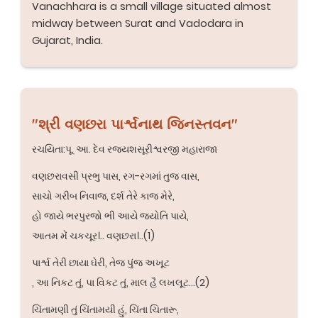
Vanachhara is a small village situated almost
midway between Surat and Vadodara in
Gujarat, India.
"શ્રી વણછરા પાર્શ્વનાથ જિનસ્તવન"
રચયિતા:પૂ. આ. દેવ રજ્યશસૂરીશ્વરજી મહારાજા
વણછરાવસી પ્રભુ પાસ, રગ-રગમાં તુજ વાસ,
સાચો ગરીબ નિવાજ, દર્શ તેરે કાજ મેરે,
હો જાયે ભરપુરજો ભી આયે જ્યોતિ પાયે,
આતમ મેં ચકચૂર।.. વણછરા।..(1)
પાર્શ્વ તેરી છાયા ઘેરી, તેજ પુંજ અખૂટ
, આ નિકટ તું, પા વિકટ તું, માલ હૈ લખલૂટ...(2)
ચિંતામણી તું ચિંતામયી હું, ચિંતા ચિતારૂ,