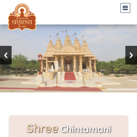
Shree
Chintamani