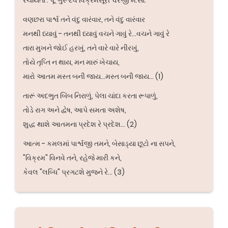
વણછરા પાર્શ્વ તને વંદુ વારંવાર, તને વંદુ વારંવાર
મનથી ધ્યાવું - તનથી ધ્યાવું વચને ગાવું રે...વચને ગાવું રે
તારા મુખને જોઈ હરખું, તને વારે વારે નીરખું,
તોયે તૃપ્તિ ન થાય, મન મારું ખેચાય,
મારો આતમ મસ્ત બની જાય...મસ્ત બની જાય... (1)
તારૂં અદભુત બિંબ નિરાળું, પેલા ચાંદા કરતા રૂપાળું,
તોડે રાગ અને દ્વેષ, આપે સમતા અશેષ,
શુદ્ધ થાશે આતમના પ્રદેશ રે પ્રદેશ... (2)
આત્મ - કમલમાં પાર્શ્વજી તમને, બેસાડ્યા છૂટો ના સપને,
"વિક્રમ" વિનવે તને, રહેજે મારી કને,
કેવલ "લબ્ધિ" પ્રગટશે મુજને રે... (3)