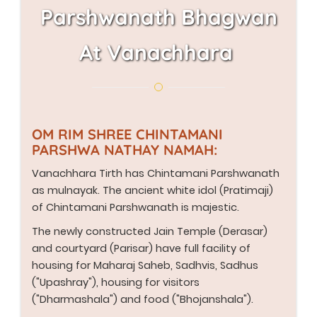
Parshwanath Bhagwan
At Vanachhara
OM RIM SHREE CHINTAMANI
PARSHWA NATHAY NAMAH:
Vanachhara Tirth has Chintamani Parshwanath
as mulnayak. The ancient white idol (Pratimaji)
of Chintamani Parshwanath is majestic.
The newly constructed Jain Temple (Derasar)
and courtyard (Parisar) have full facility of
housing for Maharaj Saheb, Sadhvis, Sadhus
("Upashray"), housing for visitors
("Dharmashala") and food ("Bhojanshala").