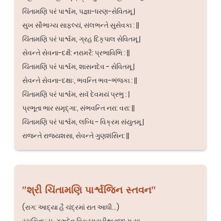
ચિંતામણિ પરં પાર્શ્વમ, પજ્ઞા-ધરણ-સેવિતમૂ |
સુખ સૌભાગ્ય સાફલ્યં, સંલભન્તે સુસેવકા : ||
ચિંતામણિ પરં પાર્શ્વમ, ગ્રહ દિકૃપાલ સેવિતમૂ |
સેવન્તે સેવના-દક્ષૈ: નરામરૈ: પ્રભાવિભિ : ||
ચિંતામણિ પરં પાર્શ્વમ, શાસનદેવ - સેવિતમૂ |
સેવન્તે સેવના-દક્ષાઃ, ભવન્તિ ભવ-ભંજકા : ||
ચિંતામણિ પરં પાર્શ્વમ, સવૅ દેવમયં પ્રભુ : |
પ્રભૂતા ભાર સમૃદ્ગા:, સંભવન્તિ નરા: વરા: ||
ચિંતામણિ પરં પાર્શ્વમ, લબ્ધિ - વિક્રમ સંયુતમૂ |
રાજન્તે રાજ્યશસા, સેવન્તે ગુણશંસિન: ||
"શ્રી ચિંતામણિ પાર્શ્વજિન સ્તવન"
(રાગ: આદ્યા હૈ ચંદ્રમાં રાત આધી...)
રચયિતા : પૂ. ગુરૂદેવ વિક્રમસૂરીશ્વરજી મ.સા.