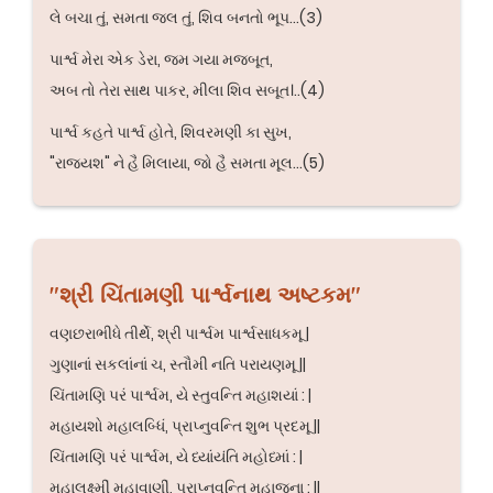
લે બચા તું, સમતા જલ તું, શિવ બનતો ભૂપ...(3)
પાર્શ્વ મેરા એક ડેરા, જમ ગયા મજબૂત,
અબ તો તેરા સાથ પાકર, મીલા શિવ સબૂત।..(4)
પાર્શ્વ કહતે પાર્શ્વ હોતે, શિવરમણી કા સુખ,
"રાજ્યશ" ને હૈ મિલાયા, જો હૈ સમતા મૂલ...(5)
"શ્રી ચિંતામણી પાર્શ્વનાથ અષ્ટકમ"
વણછરાભીધે તીર્થે, શ્રી પાર્શ્વમ પાર્શ્વસાધકમૂ |
ગુણાનાં સકલાંનાં ચ, સ્તૌમી નતિ પરાયણમૂ ||
ચિંતામણિ પરં પાર્શ્વમ, યે સ્તુવન્તિ મહાશયાં : |
મહાયશો મહાલબ્ધિં, પ્રાપ્નુવન્તિ શુભ પ્રદમૂ ||
ચિંતામણિ પરં પાર્શ્વમ, યે ધ્યાંયંતિ મહોધ્માં : |
મહાલક્ષ્મીં મહાવાણીં, પ્રાપ્નુવન્તિ મહાજના : ||